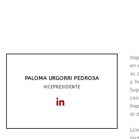
Ins
en 
su 
PALOMA URGORRI PEDROSA
y h
VICEPRESIDENTE
Sup
coo
Ins
al 
Lic
pro