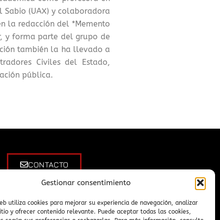
l Sabio (UAX) y colaboradora
 en la redacción del *Memento
r, y forma parte del grupo de
ación también la ha llevado a
radores Civiles del Estado,
ración pública.
CONTACTO
Gestionar consentimiento
info@adirelab.es
web utiliza cookies para mejorar su experiencia de navegación, analizar
sitio y ofrecer contenido relevante. Puede aceptar todas las cookies,