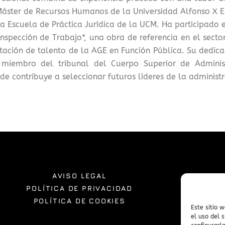
Máster de Recursos Humanos de la Universidad Alfonso X E
la Escuela de Práctica Jurídica de la UCM. Ha participado
Inspección de Trabajo*, una obra de referencia en el secto
tación de talento de la AGE en Función Pública. Su dedic
 miembro del tribunal del Cuerpo Superior de Administ
de contribuye a seleccionar futuros líderes de la administ
AVISO LEGAL
POLÍTICA DE PRIVACIDAD
POLÍTICA DE COOKIES
Este sitio 
el uso del 